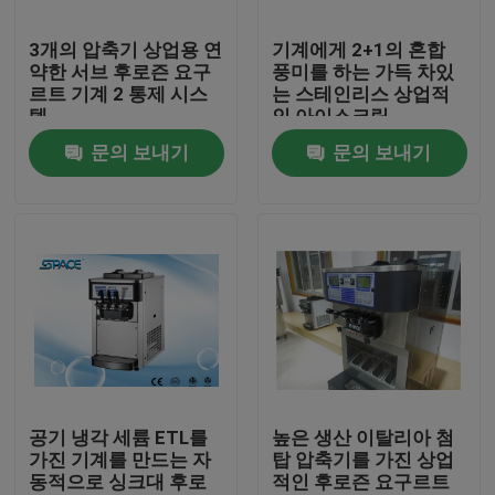
3개의 압축기 상업용 연
기계에게 2+1의 혼합
공장 투어
약한 서브 후로즌 요구
풍미를 하는 가득 차있
르트 기계 2 통제 시스
는 스테인리스 상업적
템
인 아이스크림
품질 관리
문의 보내기
문의 보내기
저희에게 연락하십시오
뉴스
따옴표를 요구하십시오
연약한 서브 아이스크림 기계
공기 냉각 세륨 ETL를
높은 생산 이탈리아 첨
가진 기계를 만드는 자
탑 압축기를 가진 상업
동적으로 싱크대 후로
적인 후로즌 요구르트
탁상용 아이스크림 기계