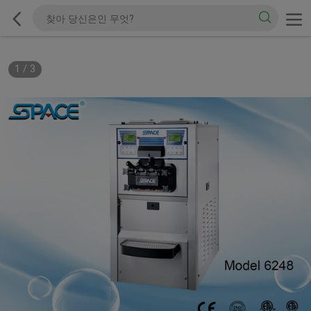
1
/
3