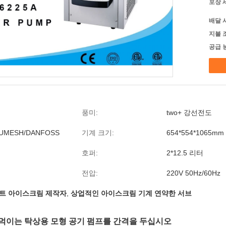
포장 
배달 
지불 
공급 
풍미:
two+ 강선전도
CUMESH/DANFOSS
기계 크기:
654*554*1065mm
호퍼:
2*12.5 리터
전압:
220V 50Hz/60Hz
트 아이스크림 제작자
,
상업적인 아이스크림 기계 연약한 서브
 먹이는 탁상용 모형 공기 펌프를 간격을 두십시오