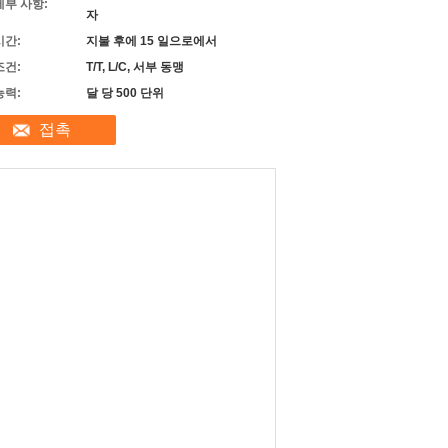
세부 사항:
자
시간:
지불 후에 15 일으로에서
조건:
T/T, L/C, 서부 동맹
능력:
달 당 500 단위
접촉