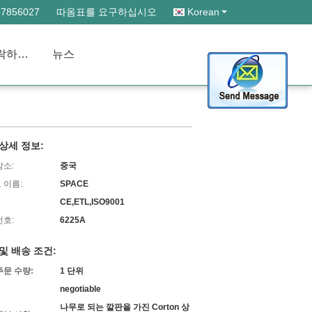
57856027
따옴표를 요구하십시오
Korean
저희에게 연락하십시오
뉴스
상세 정보:
장소:
중국
 이름:
SPACE
CE,ETL,ISO9001
번호:
6225A
및 배송 조건:
주문 수량:
1 단위
negotiable
나무로 되는 깔판을 가진 Corton 상