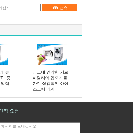
접촉
에게 높
싱크대 연약한 서브
TL 증
이탈리아 압축기를
상업적
가진 상업적인 아이
스크림 기계
 소프
산출:
25 리터/시간
 기계
풍미:
two+ 강선전도
압축기:
ASPERA/TE
견적 요청
CUMESH/DANFOS
스 30
S
기계 크기:
654*554*
1065mm