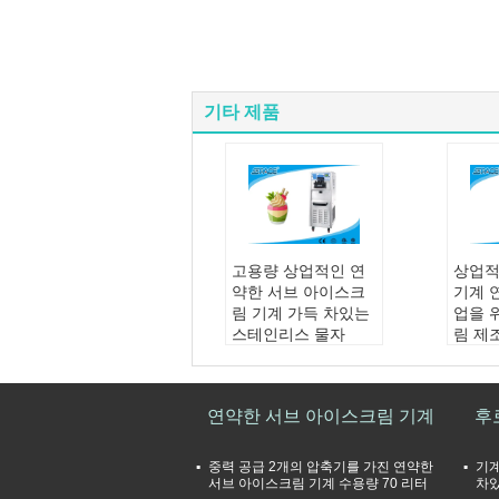
기타 제품
고용량 상업적인 연
상업적
약한 서브 아이스크
기계 
림 기계 가득 차있는
업을 
스테인리스 물자
림 제
산출:
40 리터/시간
산출:
종류:
쌍둥이 강선전
/ 시간
도 풍미
종류:
연약한 서브 아이스크림 기계
후
기계 크기:
554*654*
하나 
1520mm
압축기
포장 크기:
645*800*
CUME
중력 공급 2개의 압축기를 가진 연약한
기계
1665mm
기계 
서브 아이스크림 기계 수용량 70 리터
차