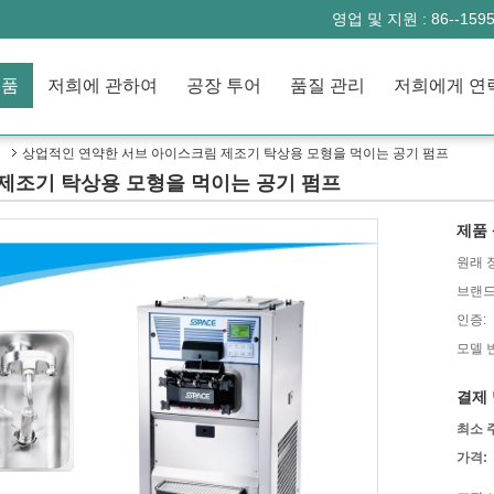
영업 및 지원 :
86--159
제품
저희에 관하여
공장 투어
품질 관리
계
상업적인 연약한 서브 아이스크림 제조기 탁상용 모형을 먹이는 공기 펌프
제조기 탁상용 모형을 먹이는 공기 펌프
제품 
원래 
브랜드
인증:
모델 
결제 
최소 
가격: