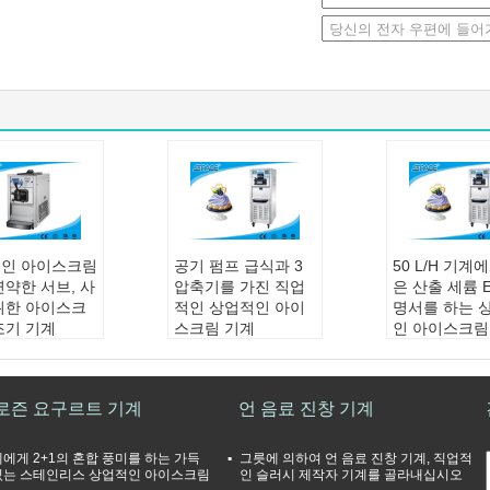
인 아이스크림
공기 펌프 급식과 3
50 L/H 기계
연약한 서브, 사
압축기를 가진 직업
은 산출 세륨 E
위한 아이스크
적인 상업적인 아이
명서를 하는 
조기 기계
스크림 기계
인 아이스크림
36시간당 리터
산출:
50 L/H
이름:
상업적인
항목:
상업적인 연약
트 아이스크림
중력 공급, 단
한 서브 아이스크림
산출:
50 L/H
로즌 요구르트 기계
언 음료 진창 기계
풍미
제조기
상표:
공간
:
ASPERA/TE
상표:
공간
재료:
스테인리
SH
재료:
스테인리스 30
4
에게 2+1의 혼합 풍미를 하는 가득
그릇에 의하여 언 음료 진창 기계, 직업적
크기:
404*704*
4
있는 스테인리스 상업적인 아이스크림
인 슬러시 제작자 기계를 골라내십시오