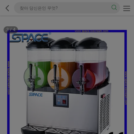
3
/
4