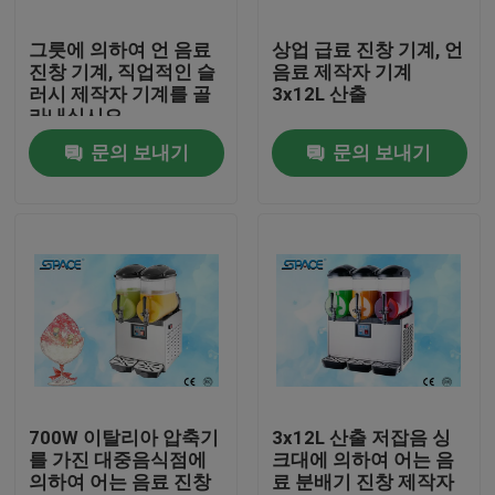
그릇에 의하여 언 음료
상업 급료 진창 기계, 언
공장 투어
진창 기계, 직업적인 슬
음료 제작자 기계
러시 제작자 기계를 골
3x12L 산출
라내십시오
품질 관리
문의 보내기
문의 보내기
저희에게 연락하십시오
뉴스
따옴표를 요구하십시오
연약한 서브 아이스크림 기계
700W 이탈리아 압축기
3x12L 산출 저잡음 싱
를 가진 대중음식점에
크대에 의하여 어는 음
의하여 어는 음료 진창
료 분배기 진창 제작자
탁상용 아이스크림 기계