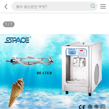
1
/
1