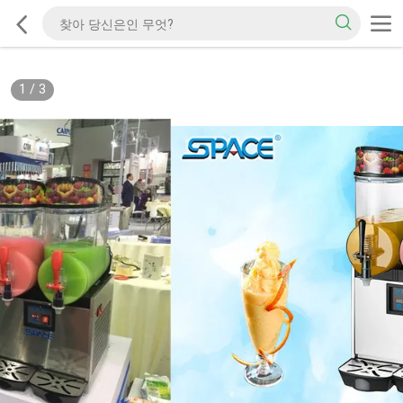
1
/
3