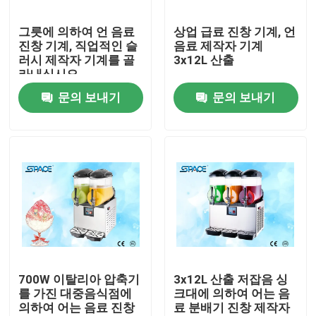
그릇에 의하여 언 음료
상업 급료 진창 기계, 언
제품 소개
진창 기계, 직업적인 슬
음료 제작자 기계
러시 제작자 기계를 골
3x12L 산출
라내십시오
연약한 서브 아이스크림 기계
문의 보내기
문의 보내기
탁상용 아이스크림 기계
상업적인 아이스크림 기계
언 음료 진창 기계
후로즌 요구르트 기계
700W 이탈리아 압축기
3x12L 산출 저잡음 싱
를 가진 대중음식점에
크대에 의하여 어는 음
의하여 어는 음료 진창
료 분배기 진창 제작자
요구르트 아이스크림 기계